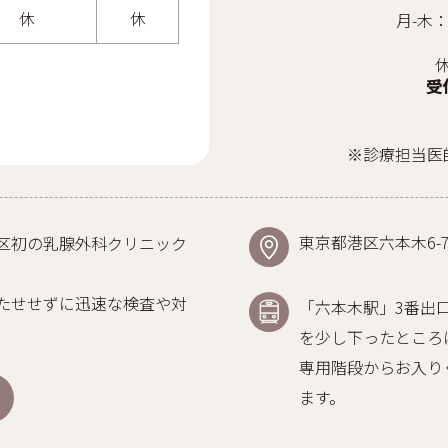
休
休
月-木：
受
※診療担当医
東京都港区六本木6-7-
区初の乳腺外科クリニック
たせせずに迅速な検査や対
「六本木駅」3番出
を少し下ったところ
専用階段からお入り
ます。