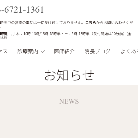
3-6721-1361
時間中の営業の電話は一切受け付けておりません。
こちら
からお問い合わせくだ
。
時間
月-木：10時-13時/15時-18時半・土：9時-13時半（受付開始は10分前）(金
休診)
セス
診療案内
医師紹介
院長ブログ
よくあ
お知らせ
NEWS