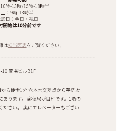
10時-13時/15時-18時半
土：9時-13時半
休診日：金日・祝日
付開始は10分前です
師は
担当医表
をご覧ください。
10 簗場ビルB1F
口から徒歩1分 六本木交差点から芋洗坂
にあります。 郵便局が目印です。1階の
ください。 奥にエレベーターもござい