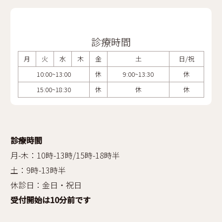
診療時間
月
火
水
木
金
土
日/祝
10:00~13:00
休
9:00~13:30
休
15:00~18:30
休
休
休
診療時間
月-木：10時-13時/15時-18時半
土：9時-13時半
休診日：金日・祝日
受付開始は10分前です