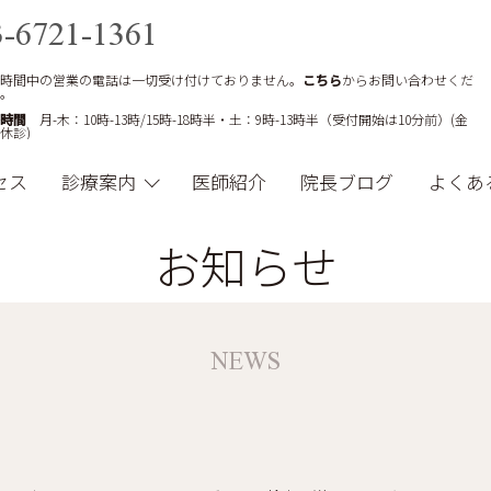
3-6721-1361
時間中の営業の電話は一切受け付けておりません。
こちら
からお問い合わせくだ
。
時間
月-木：10時-13時/15時-18時半・土：9時-13時半（受付開始は10分前）(金
休診)
セス
診療案内
医師紹介
院長ブログ
よくあ
お知らせ
NEWS