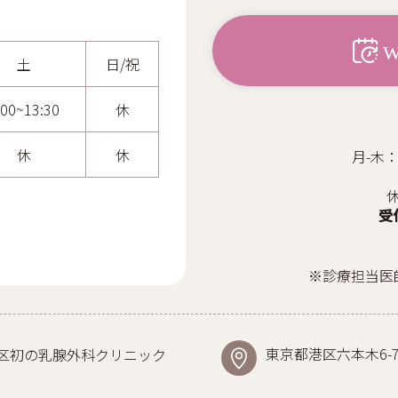
土
日/祝
:00~13:30
休
休
休
月-木：
受
※診療担当医
東京都港区六本木6-7-
区初の乳腺外科クリニック