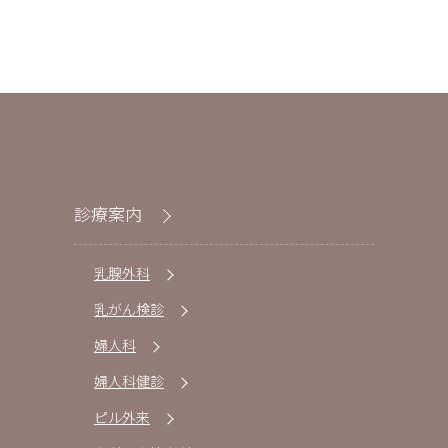
診療案内
乳腺外科
乳がん検診
婦人科
婦人科健診
ピル外来