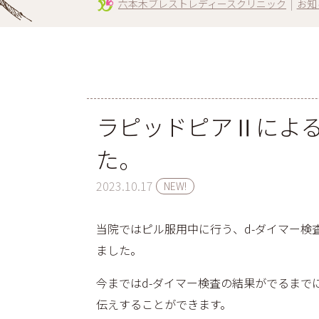
六本木ブレストレディースクリニック
|
お知
ラピッドピアⅡによ
た。
2023.10.17
NEW!
当院ではピル服用中に行う、d-ダイマー検
ました。
今まではd-ダイマー検査の結果がでるまで
伝えすることができます。