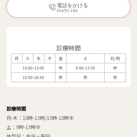
電話をかける
03-6721-1361
診療時間
月
火
水
木
金
土
日/祝
10:00~13:00
休
9:00~13:30
休
15:00~18:30
休
休
休
診療時間
月-木：10時-13時/15時-18時半
土：9時-13時半
休診日：金日・祝日